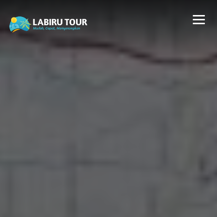
Toggl
navig