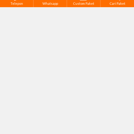
Telepon
Whatsapp
Custom Paket
Cari Paket
Bali
Bandung
Bromo
Dieng
Jakarta
Malang
Yogyakarta
Crystal Bay Beach
Angels Billabong