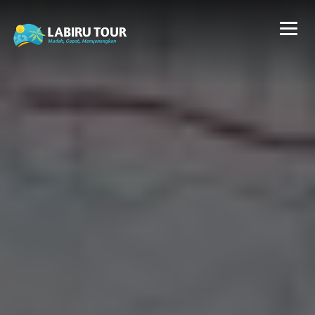
Toggl
navig