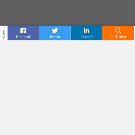
SHARE
Facebook
Twitter
Linkedin
Cari Paket
KAWAH PUTIH
Destinasi
Bandung
Tiket Masuk
Rp50,000
Adventure Level