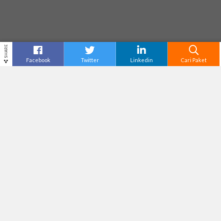
SHARE
Facebook
Twitter
Linkedin
Cari Paket
MUSEUM COKLAT MONGGO
Destinasi
Yogyakarta
Tiket Masuk
Rp25,000
Adventure Level