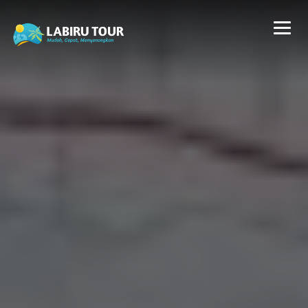
Toggl
navig