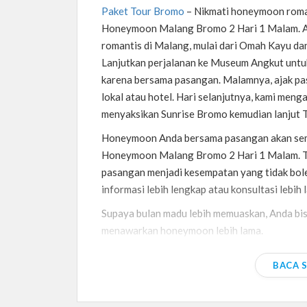
Paket Tour Bromo
–
Nikmati honeymoon roma
Honeymoon Malang Bromo 2 Hari 1 Malam. An
romantis di Malang, mulai dari Omah Kayu da
Lanjutkan perjalanan ke Museum Angkut untu
karena bersama pasangan. Malamnya, ajak p
lokal atau hotel. Hari selanjutnya, kami me
menyaksikan Sunrise Bromo kemudian lanjut 
Honeymoon Anda bersama pasangan akan sem
Honeymoon Malang Bromo 2 Hari 1 Malam. Te
pasangan menjadi kesempatan yang tidak bole
informasi lebih lengkap atau konsultasi lebi
Supaya bulan madu lebih memuaskan, Anda b
menawarkan honeymoon lebih lama.
BACA 