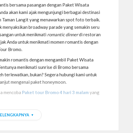
ntis bersama pasangan dengan Paket Wisata
da akan kami ajak mengunjungi berbagai destinasi
n Taman Langit yang menawarkan spot foto terbaik.
k menyaksikan broadway parade yang semakin seru
asangan untuk menikmati
romantic dinner
di restoran
ngajak Anda untuk menikmati momen romantis dengan
Tour Bromo.
akin romantis dengan mengambil Paket Wisata
ntunya menikmati sunrise di Bromo bersama
h terlewatkan, bukan? Segera hubungi kami untuk
h lanjut mengenai paket honeymoon.
isa mencoba
Paket tour Bromo 4 hari 3 malam
yang
SELENGKAPNYA