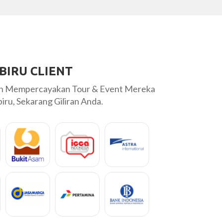
BIRU CLIENT
ah Mempercayakan Tour & Event Mereka
ru, Sekarang Giliran Anda.
n jalan full 2 hari pelayanan Labiru Tour mantap persiapan nya oke
pat wisata nya bagus-bagus Belum semua ke kesambangi tempat
yakarta nya mudah2...
Hendi
PT Yudhistira Ghalia Indonesia