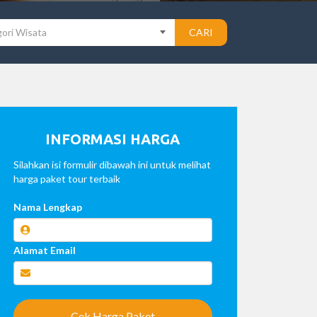
ori Wisata
CARI
INFORMASI HARGA
Silahkan isi formulir dibawah ini untuk melihat
harga paket tour terbaik
Nama Lengkap
Alamat Email
Cek Harga Paket