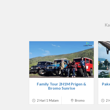
Ka
Family Tour 2H1M Prigen &
Pak
Bromo Sunrise
2 Hari 1 Malam
Bromo
2 H