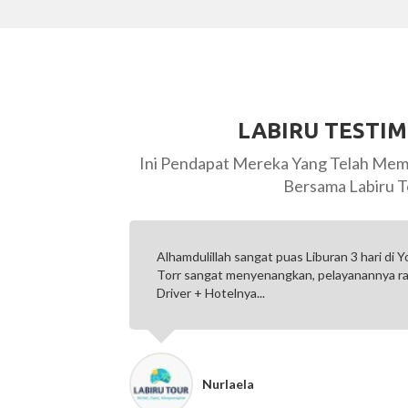
LABIRU TESTI
Ini Pendapat Mereka Yang Telah Mem
Bersama Labiru T
uran 3 hari di Yogyakarta bersama Labiru
Terima kasih Labi
elayanannya ramah dan fast response.
Tour Leadernya s
bekerjasama lagi d
Munir
BPFK Ma