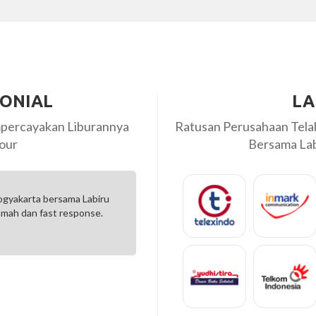
MONIAL
LA
percayakan Liburannya
Ratusan Perusahaan Tel
our
Bersama Labi
ru ... kami sanagat puas dengan handling tour kami ...
Jala
angat profesional dan care .... Semoga bisa
tem
i...
Yog
kassar