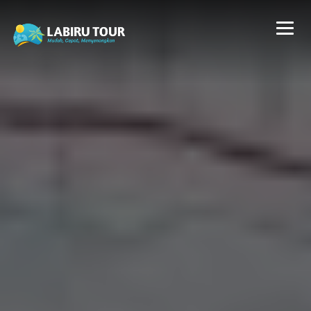
Toggl
navig