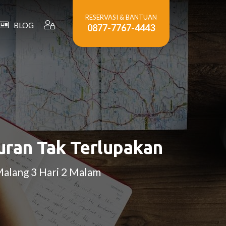
RESERVASI & BANTUAN
BLOG
0877-7767-4443
uran Tak Terlupakan
Malang 3 Hari 2 Malam