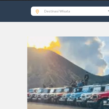
Destinasi Wisata