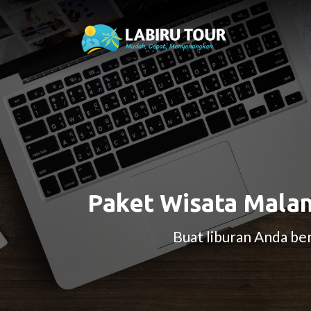
Paket Wisata Malan
Buat liburan Anda be