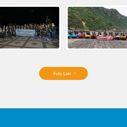
Foto Lain