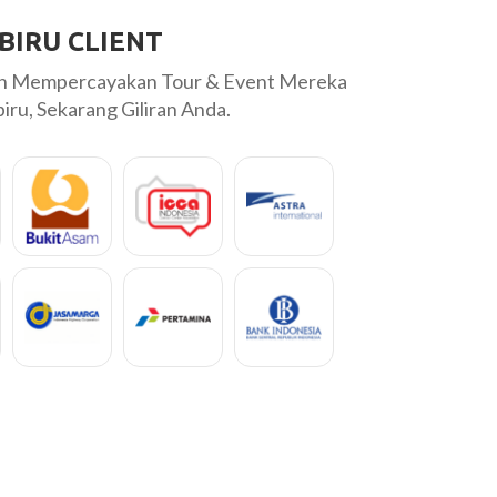
BIRU CLIENT
ah Mempercayakan Tour & Event Mereka
ru, Sekarang Giliran Anda.
sama sekarang pake Labiru ngga pernah
LABIRU TOUR Pen
nget... Mantap deh. Sukses terus yah..?
cukup memuaskan. 
memuaskan malah 
Bagus Sr