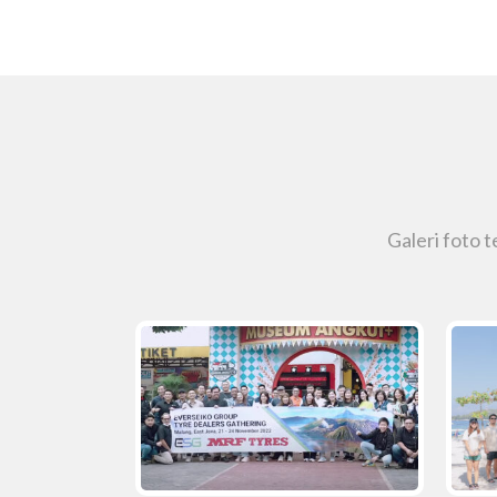
Galeri foto 