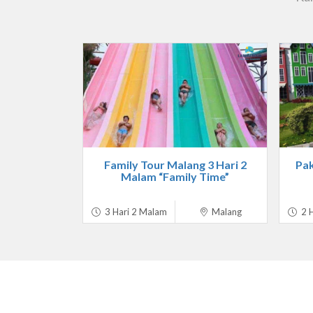
Family Tour Malang 3 Hari 2
Pak
Malam “Family Time”
3 Hari 2 Malam
Malang
2 H