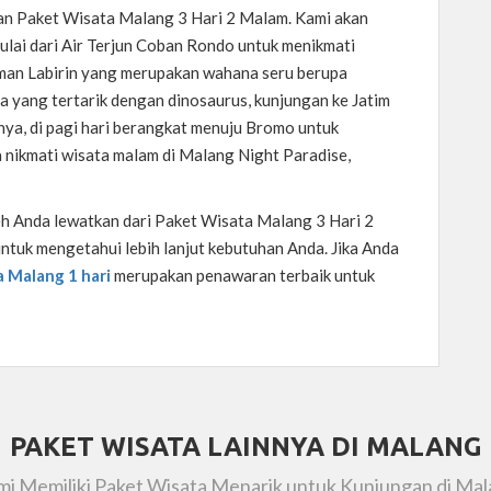
an Paket Wisata Malang 3 Hari 2 Malam. Kami akan
ulai dari Air Terjun Coban Rondo untuk menikmati
man Labirin yang merupakan wahana seru berupa
a yang tertarik dengan dinosaurus, kunjungan ke Jatim
nya, di pagi hari berangkat menuju Bromo untuk
nikmati wisata malam di Malang Night Paradise,
h Anda lewatkan dari Paket Wisata Malang 3 Hari 2
ntuk mengetahui lebih lanjut kebutuhan Anda. Jika Anda
a Malang 1 hari
merupakan penawaran terbaik untuk
PAKET WISATA LAINNYA DI MALANG
i Memiliki Paket Wisata Menarik untuk Kunjungan di Ma