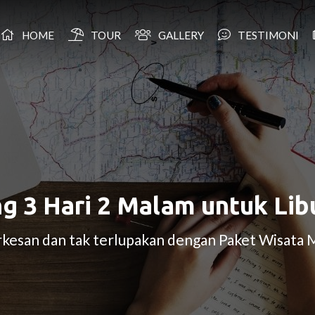
HOME
TOUR
GALLERY
TESTIMONI
g 3 Hari 2 Malam untuk Lib
rkesan dan tak terlupakan dengan Paket Wisata 