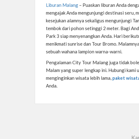
Liburan Malang
–
Puaskan liburan Anda deng
mengajak Anda mengunjungi destinasi seru, m
kesejukan alamnya sekaligus mengunjungi Ta
tembok dari pohon setinggi 2 meter. Bagi And
Park 3 siap menyenangkan Anda. Hari berikut
menikmati sunrise dan Tour Bromo. Malamnya 
sebuah wahana lampion warna-warni.
Pengalaman City Tour Malang juga tidak bole
Malam yang super lengkap ini. Hubungi kami u
menginginkan wisata lebih lama,
paket wisat
Anda.
Kam