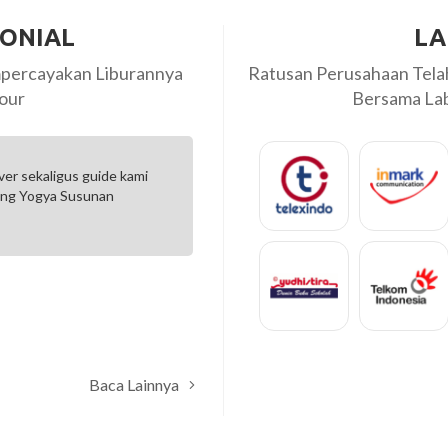
MONIAL
LA
percayakan Liburannya
Ratusan Perusahaan Tel
our
Bersama Labi
antu liburan saya
Alhamdulillah. Sudah dua kali 
kesan meskipun hanya 2
mengecewakan, kids friendly ba
Ratna
Pribadi
Baca Lainnya