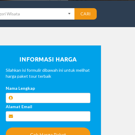
ori Wisata
CARI
INFORMASI HARGA
Silahkan isi formulir dibawah ini untuk melihat
harga paket tour terbaik
Nama Lengkap
Alamat Email
Cek Harga Paket