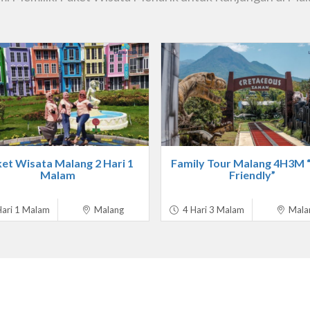
et Wisata Malang 2 Hari 1
Family Tour Malang 4H3M 
Malam
Friendly”
ari 1 Malam
Malang
4 Hari 3 Malam
Mala