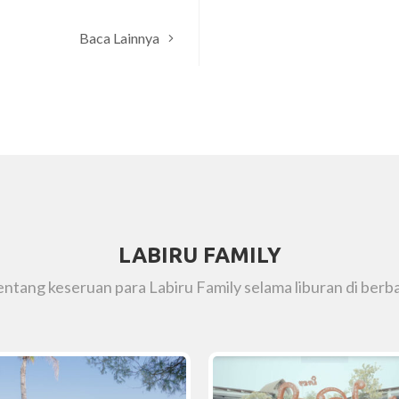
Baca Lainnya
LABIRU FAMILY
tentang keseruan para Labiru Family selama liburan di berba