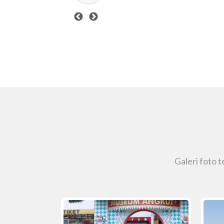
Galeri foto 