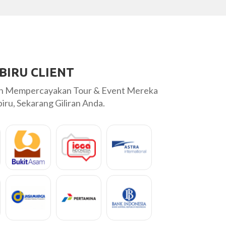
BIRU CLIENT
ah Mempercayakan Tour & Event Mereka
ru, Sekarang Giliran Anda.
ini Hendra...? Pelayanan yang menyenangkan dengan pemandu yang
asik,gokil,kece pula...?? pokknya recommentd banget. Labiru
tour&travel Mantapppp..!!!...
Hendra
Toyota Auto2000 Ciledug-Jakarta