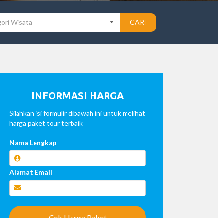
ori Wisata
CARI
INFORMASI HARGA
Silahkan isi formulir dibawah ini untuk melihat
harga paket tour terbaik
Nama Lengkap
Alamat Email
Cek Harga Paket