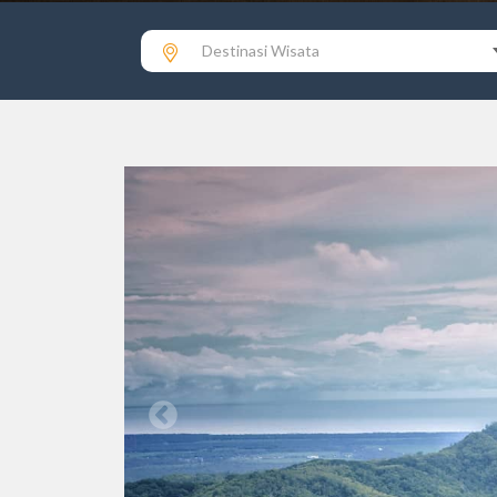
Destinasi Wisata