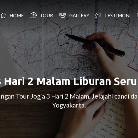
HOME
TOUR
GALLERY
TESTIMONI
3 Hari 2 Malam Liburan Seru
gan Tour Jogja 3 Hari 2 Malam. Jelajahi candi dan
Yogyakarta.