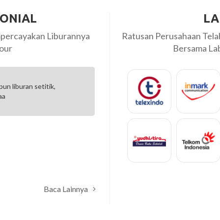
MONIAL
LA
percayakan Liburannya
Ratusan Perusahaan Tel
our
Bersama Labi
liburan setitik,
Labiru is trustworthy and highly 
arranged with the best of driver, i
Rury
JGC Corporation
Baca Lainnya