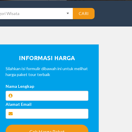
ori Wisata
CARI
INFORMASI HARGA
Silahkan isi formulir dibawah ini untuk melihat
harga paket tour terbaik
Nama Lengkap
Alamat Email
Cek Harga Paket