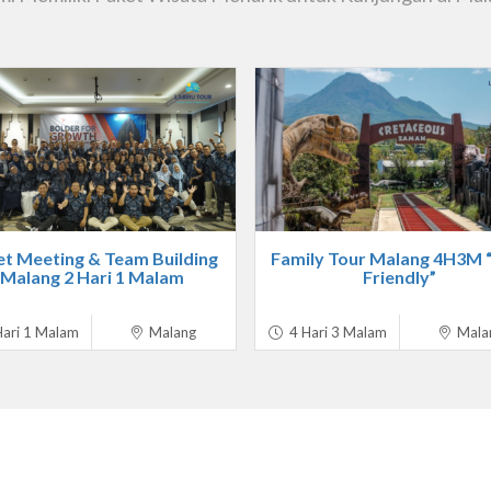
t Meeting & Team Building
Family Tour Malang 4H3M 
Malang 2 Hari 1 Malam
Friendly”
ari 1 Malam
Malang
4 Hari 3 Malam
Mala