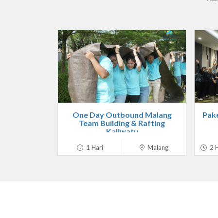
One Day Outbound Malang
Pake
Team Building & Rafting
Kaliwatu
1 Hari
Malang
2 H