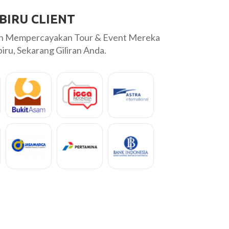
BIRU CLIENT
ah Mempercayakan Tour & Event Mereka
ru, Sekarang Giliran Anda.
recommend...Every details was
Bersama Labiru Tour
tinerary and hotel.
berkesan...terimakas
Komarijah
Tk Marhas 