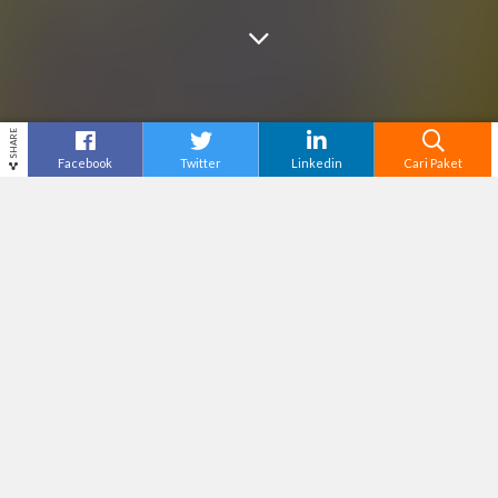
SHARE
Facebook
Twitter
Linkedin
Cari Paket
Cari
Tour Jakarta
– Kamu sedang mencari destinasi
yang lengkap untuk menghabiskan akhir pekan
tanpa harus keluar kota? Taman Mini Indonesia
Indah (TMII) bisa menjadi pilihan yang tepat.