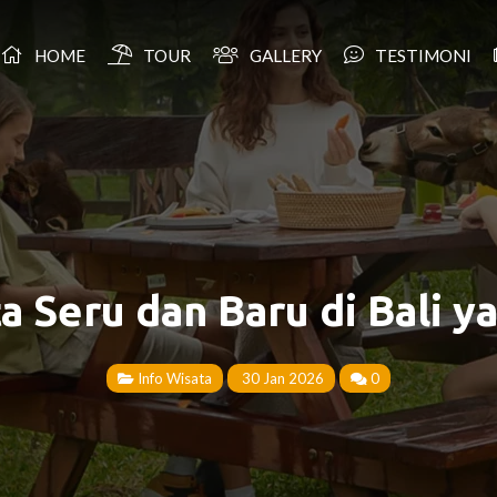
HOME
TOUR
GALLERY
TESTIMONI
a Seru dan Baru di Bali ya
Info Wisata
30 Jan 2026
0