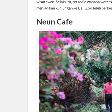
wisatawan. Selain itu, tersedia wahana water
menjadikan kunjungan ke Bali Zoo lebih berkes
Neun Cafe