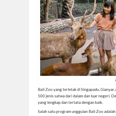
Bali Zoo yang terletak di Singapadu, Gianyar
500 jenis satwa dari dalam dan luar negeri. De
yang lengkap dan tertata dengan baik.
Salah satu program unggulan Bali Zoo adalah