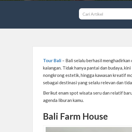
Tour Bali
– Bali selalu berhasil menghadirkan
kalangan. Tidak hanya pantai dan budaya, kin
nongkrong estetik, hingga kawasan kreatif mo
sebagai destinasi yang selalu relevan dan ti
Berikut enam spot wisata seru dan relatif bar
agenda liburan kamu.
Bali Farm House