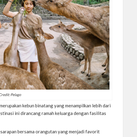
Credit: Pelago
, merupakan kebun binatang yang menampilkan lebih dari
stinasi ini dirancang ramah keluarga dengan fasilitas
 sarapan bersama orangutan yang menjadi favorit