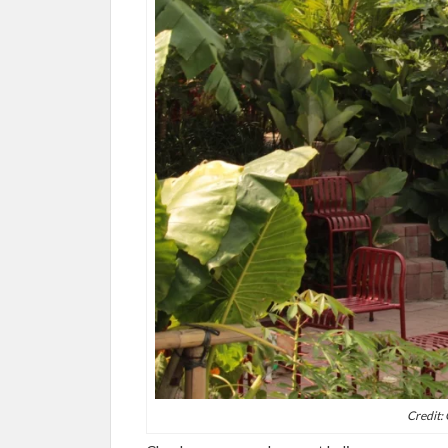
Credit: