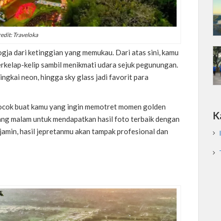
edit: Traveloka
a dari ketinggian yang memukau. Dari atas sini, kamu
rkelap-kelip sambil menikmati udara sejuk pegunungan.
ingkai neon, hingga sky glass jadi favorit para
 cocok buat kamu yang ingin memotret momen golden
K
lang malam untuk mendapatkan hasil foto terbaik dengan
jamin, hasil jepretanmu akan tampak profesional dan