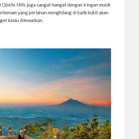
i Obelix Hills juga sangat hangat dengan iringan musik
erbenam yang perlahan menghilang di balik bukit akan
et kalau dilewatkan.