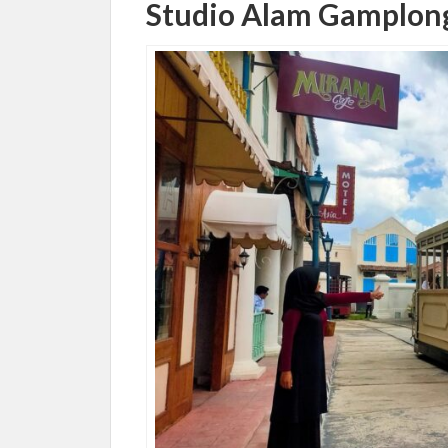
Studio Alam Gamplon