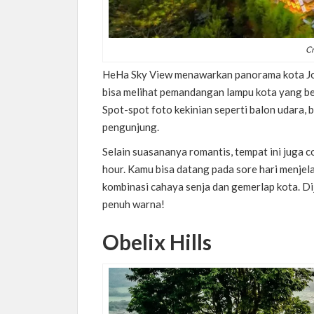
Cr
HeHa Sky View menawarkan panorama kota Jogj
bisa melihat pemandangan lampu kota yang be
Spot-spot foto kekinian seperti balon udara, b
pengunjung.
Selain suasananya romantis, tempat ini juga
hour. Kamu bisa datang pada sore hari menje
kombinasi cahaya senja dan gemerlap kota. Di
penuh warna!
Obelix Hills