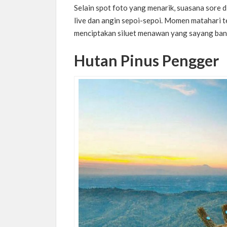
Selain spot foto yang menarik, suasana sore d
live dan angin sepoi-sepoi. Momen matahari t
menciptakan siluet menawan yang sayang bang
Hutan Pinus Pengger