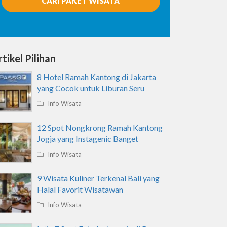
CARI PAKET WISATA
tikel Pilihan
8 Hotel Ramah Kantong di Jakarta
yang Cocok untuk Liburan Seru
Info Wisata
12 Spot Nongkrong Ramah Kantong
Jogja yang Instagenic Banget
Info Wisata
9 Wisata Kuliner Terkenal Bali yang
Halal Favorit Wisatawan
Info Wisata