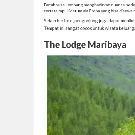
Farmhouse Lembang menghadirkan nuansa pedes
tertata rapi. Kostum ala Eropa yang bisa disewa 
Selain berfoto, pengunjung juga dapat menikm
Tempat ini sangat cocok untuk wisata keluarg
The Lodge Maribaya