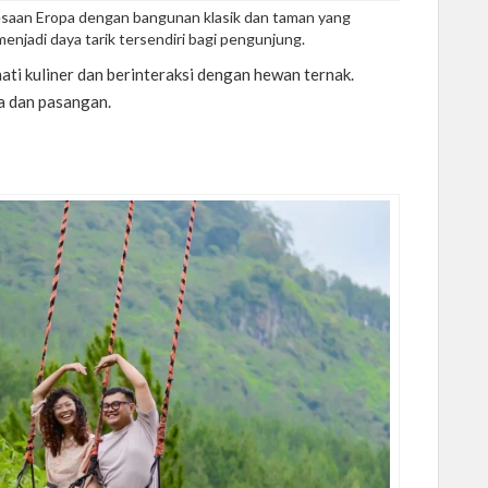
aan Eropa dengan bangunan klasik dan taman yang
menjadi daya tarik tersendiri bagi pengunjung.
ati kuliner dan berinteraksi dengan hewan ternak.
a dan pasangan.