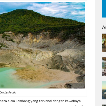
Ar
Credit: Agoda
sata alam Lembang yang terkenal dengan kawahnya