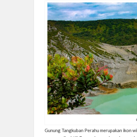
Gunung Tangkuban Perahu merupakan ikon wi