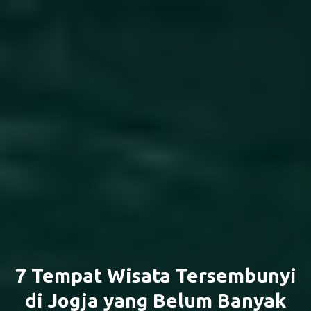
7 Tempat Wisata Tersembunyi
di Jogja yang Belum Banyak