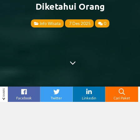
Diketahui Orang
Info Wisata
7 Des 2025
0
SHARE
Facebook
Twitter
Linkedin
Cari Paket
Cari