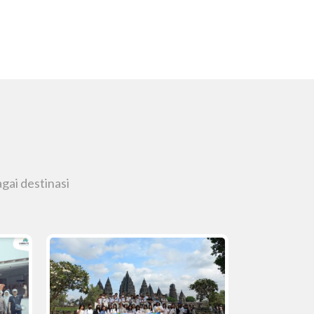
gai destinasi