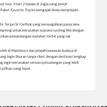
et tour 3 hari 2 malam di Jogja yang penuh
! Paket
Favorite Trip
ini mengajak Anda menjelajahi
 Air Terjun Sri Gethuk yang menyuguhkan panorama
mplong untuk merasakan suasana syuting film dengan
aksikan pemandangan matahari terbit yang tak
-oleh di Malioboro dan jelajahi kawasan budaya di
ng ingin liburan tanpa ribet, dengan destinasi lengkap
ng ingin merasakan sensasi petualangan yang lebih
 pilihan yang tepat.