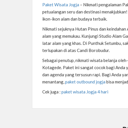
Paket Wisata Jogja
– Nikmati pengalaman Pak
petualangan seru dan destinasi menakjubkan
ikon-ikon alam dan budaya terbaik.
Nikmati sejuknya Hutan Pinus dan keindahan
alam yang memukau. Kunjungi Studio Alam Ga
latar alam yang khas. Di Punthuk Setumbu, s
terlupakan di atas Candi Borobudur.
Sebagai penutup, nikmati wisata belanja oleh
Kotagede. Paket ini sangat cocok bagi Anda ya
dan agenda yang tersusun rapi. Bagi Anda ya
menantang,
paket outbound jogja
bisa menjadi
Cek juga :
paket wisata Jogja 4 hari