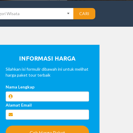
ori Wisata
CARI
INFORMASI HARGA
Silahkan isi formulir dibawah ini untuk melihat
harga paket tour terbaik
Nama Lengkap
Alamat Email
Cek Harga Paket