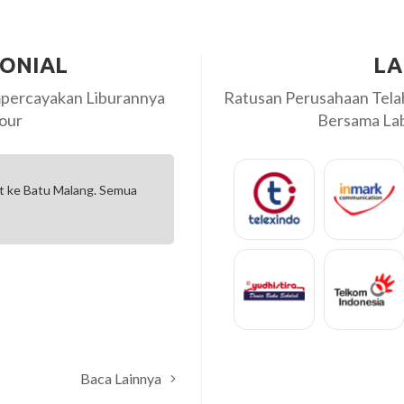
MONIAL
LA
percayakan Liburannya
Ratusan Perusahaan Tel
our
Bersama Labi
at ke Batu Malang. Semua
tq labiru tour untuk service da
berlibur di jogja... staff yang r
waktu kalo...
Heni Krisna
Baca Lainnya