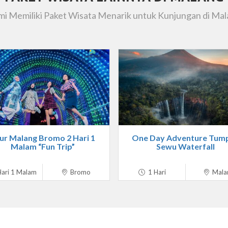
i Memiliki Paket Wisata Menarik untuk Kunjungan di Ma
ur Malang Bromo 2 Hari 1
One Day Adventure Tum
Malam “Fun Trip”
Sewu Waterfall
ari 1 Malam
Bromo
1 Hari
Mala