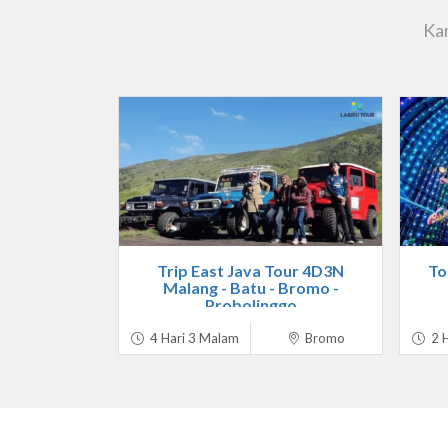
Kam
Trip East Java Tour 4D3N
To
Malang - Batu - Bromo -
Probolinggo
4 Hari 3 Malam
Bromo
2 H