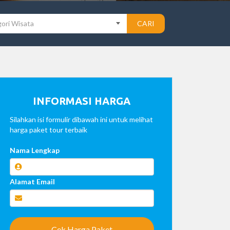
ori Wisata
CARI
INFORMASI HARGA
Silahkan isi formulir dibawah ini untuk melihat
harga paket tour terbaik
Nama Lengkap
Alamat Email
Cek Harga Paket