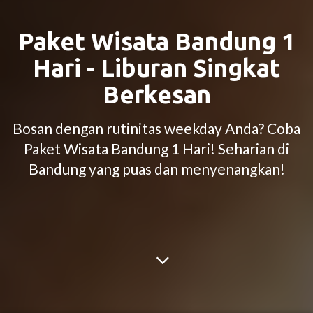
Paket Wisata Bandung 1
Hari - Liburan Singkat
Berkesan
Bosan dengan rutinitas weekday Anda? Coba
Paket Wisata Bandung 1 Hari! Seharian di
Bandung yang puas dan menyenangkan!