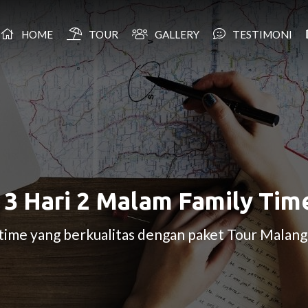
HOME
TOUR
GALLERY
TESTIMONI
3 Hari 2 Malam Family Tim
 time yang berkualitas dengan paket Tour Malang