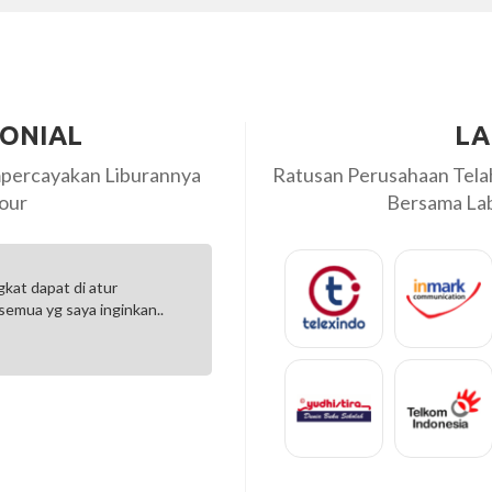
MONIAL
LA
percayakan Liburannya
Ratusan Perusahaan Tel
our
Bersama Labi
ce yg memuaskan. Tamu kami happy. Staff
Ini kali perta
dan ramah semoga kedepannya terus
menggunakan to
Labiru sebagai 
Aditya
 Gading Serpong
Telko