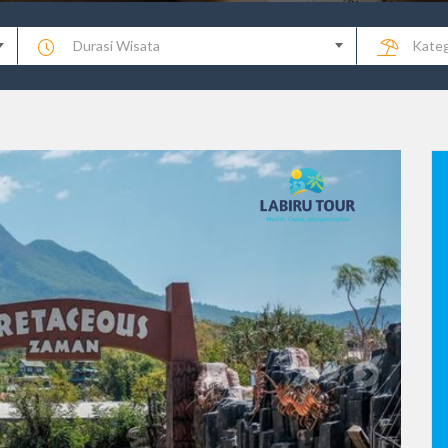
Durasi Wisata
Kateg