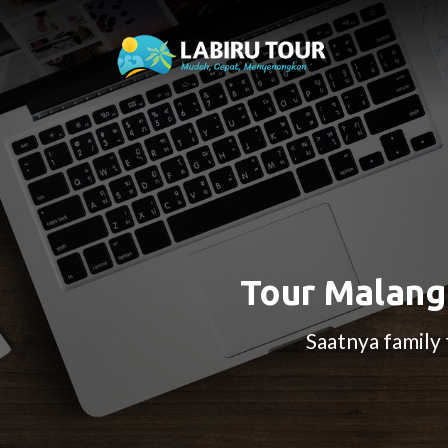
Tour Malang 
Saatnya family