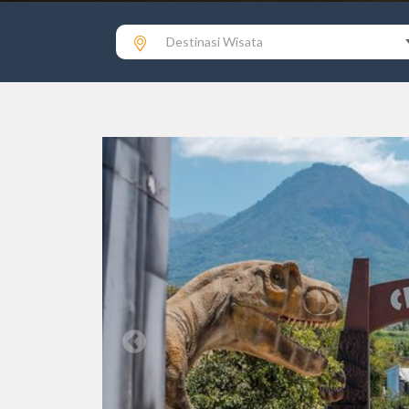
Destinasi Wisata