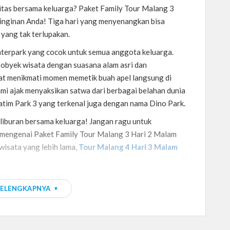
itas bersama keluarga? Paket Family Tour Malang 3
einginan Anda! Tiga hari yang menyenangkan bisa
yang tak terlupakan.
terpark yang cocok untuk semua anggota keluarga.
 obyek wisata dengan suasana alam asri dan
at menikmati momen memetik buah apel langsung di
mi ajak menyaksikan satwa dari berbagai belahan dunia
 Jatim Park 3 yang terkenal juga dengan nama Dino Park.
 liburan bersama keluarga! Jangan ragu untuk
t mengenai Paket Family Tour Malang 3 Hari 2 Malam
wisata yang lebih lama,
Tour Malang 4 Hari 3 Malam
SELENGKAPNYA