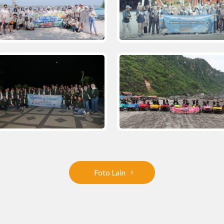
Foto Lain