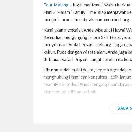
Tour Malang
–
Ingin menikmati waktu berkual
Hari 2 Malam “Family Time” siap menjawab k
menjadi sarana menciptakan momen berharga 
Kami akan mengajak Anda wisata di Hawai Wa
Kemudian mengunjungi Flora San Terra, yaitu
menyejukan. Anda bersama keluarga juga dap
kebun. Puas dengan wisata alam, Anda juga ka
di Taman Safari Prigen. Lanjut setelah itu ke
Liburan sudah mulai dekat, segera agendakan
menghubungi kami dan konsultasi lebih lanju
“Family Time”. Jika Anda menginginkan durasi 
siap menjadi pilihan terbaik.
BACA 