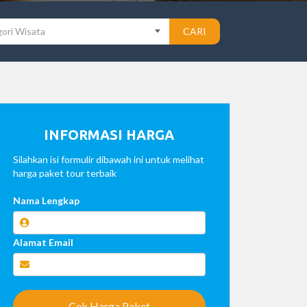
ori Wisata
CARI
INFORMASI HARGA
Silahkan isi formulir dibawah ini untuk melihat
harga paket tour terbaik
Nama Lengkap
Alamat Email
Cek Harga Paket