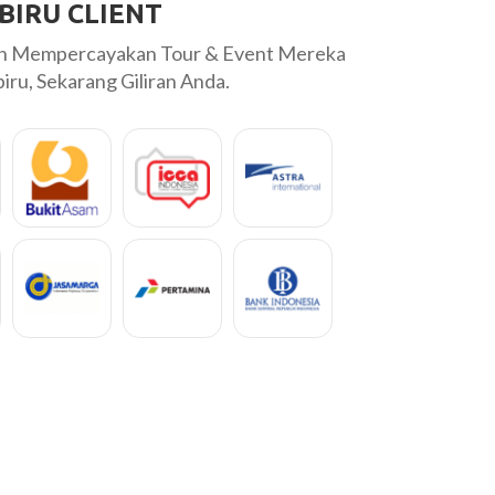
BIRU CLIENT
ah Mempercayakan Tour & Event Mereka
ru, Sekarang Giliran Anda.
 dijogja kali ini sangat menyenangkan...
Untuk pelayanan da
mulai dari perenc
pemilihan tempat..
Fendy