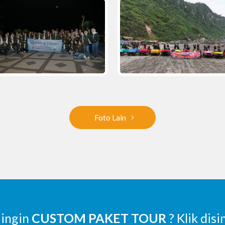
Foto Lain
 ingin
CUSTOM PAKET TOUR
? Klik disi