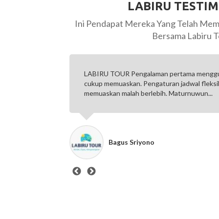
LABIRU TESTI
Ini Pendapat Mereka Yang Telah Mem
Bersama Labiru T
, ke bromo
Pelayanan ramah, baik dari agen maupun driv
h sangat
tepat waktu. Terima kasih telah membantu 
indah di Bromo.
Singgih