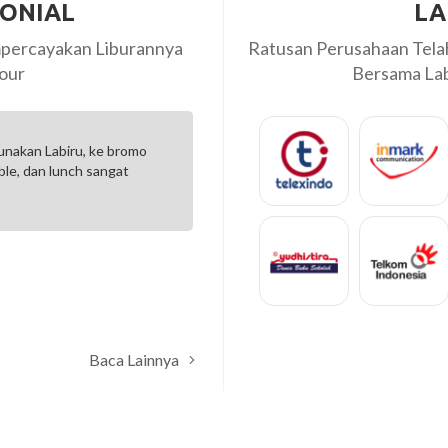
MONIAL
LA
percayakan Liburannya
Ratusan Perusahaan Tel
our
Bersama Labi
er. Perjalanan nyaman dan
Terima kasih Labiru Tour liburan
kami merangkai kenangan
" My son really enjoy it ...? "
Bp. Ranold
-
Baca Lainnya