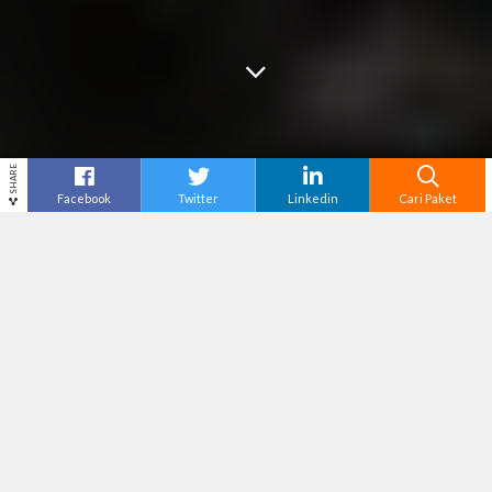
SHARE
Facebook
Twitter
Linkedin
Cari Paket
Cari
Paket Tour
– Akhir pekan menjadi waktu terbaik
untuk berkumpul dan menciptakan momen