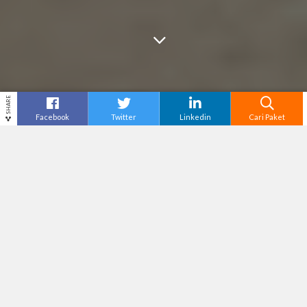
SHARE
Facebook
Twitter
Linkedin
Cari Paket
Cari
Tour Bali
– Bali selalu punya cara unik untuk
memikat wisatawan, salah satunya lewat
deretan kafe estetik yang terus bermunculan.