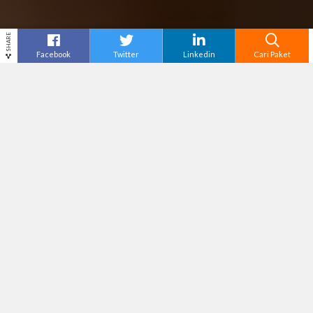
SHARE
Facebook
Twitter
Linkedin
Cari Paket
Cari
Tour Bandung
– Bandung tidak hanya terkenal
dengan suasana sejuk dan tempat wisatanya
yang menarik, tetapi juga menjadi surga kuliner
yang selalu berhasil menggoda wisatawan. Kota
ini memiliki banyak makanan khas dengan cita
rasa gurih, pedas, hingga manis yang cocok