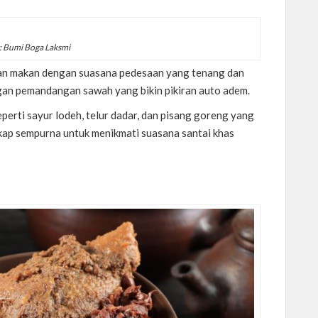
: Bumi Boga Laksmi
n makan dengan suasana pedesaan yang tenang dan
ngan pemandangan sawah yang bikin pikiran auto adem.
seperti sayur lodeh, telur dadar, dan pisang goreng yang
ngkap sempurna untuk menikmati suasana santai khas