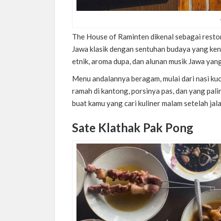
The House of Raminten dikenal sebagai resto
Jawa klasik dengan sentuhan budaya yang ken
etnik, aroma dupa, dan alunan musik Jawa yang
Menu andalannya beragam, mulai dari nasi ku
ramah di kantong, porsinya pas, dan yang pali
buat kamu yang cari kuliner malam setelah jala
Sate Klathak Pak Pong