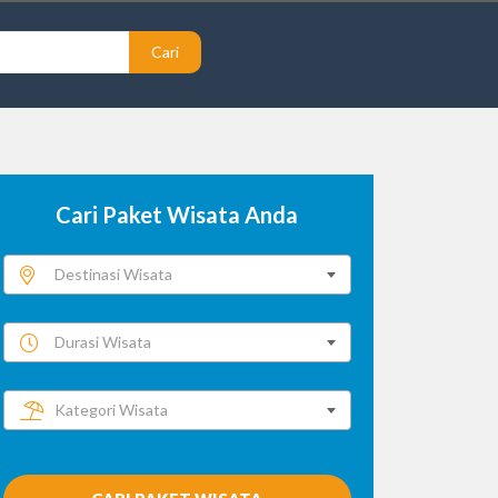
Cari
Cari Paket Wisata Anda
Destinasi Wisata
Durasi Wisata
Kategori Wisata