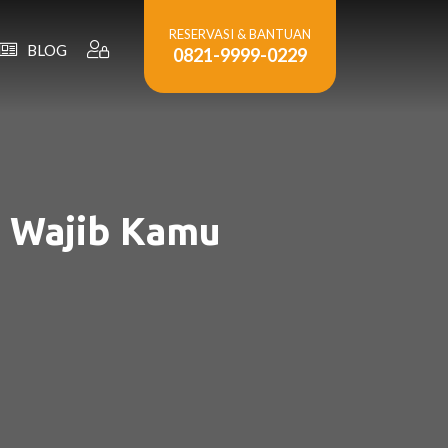
RESERVASI & BANTUAN
BLOG
0821-9999-0229
g Wajib Kamu