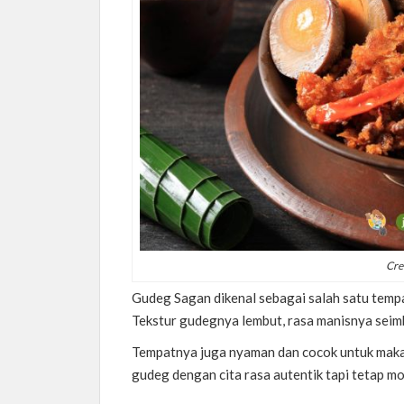
Cre
Gudeg Sagan dikenal sebagai salah satu tempa
Tekstur gudegnya lembut, rasa manisnya seim
Tempatnya juga nyaman dan cocok untuk makan
gudeg dengan cita rasa autentik tapi tetap 