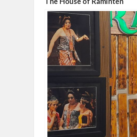
The House of Raminten