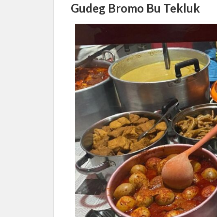
Gudeg Bromo Bu Tekluk