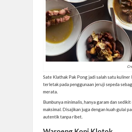
Cre
Sate Klathak Pak Pong jadi salah satu kuline
terletak pada penggunaan jeruji sepeda sebag
merata.
Bumbunya minimalis, hanya garam dan sedikit r
maksimal. Disajikan juga dengan kuah gulai pa
autentik tanpa ribet.
Waroeng Kopi Klotok