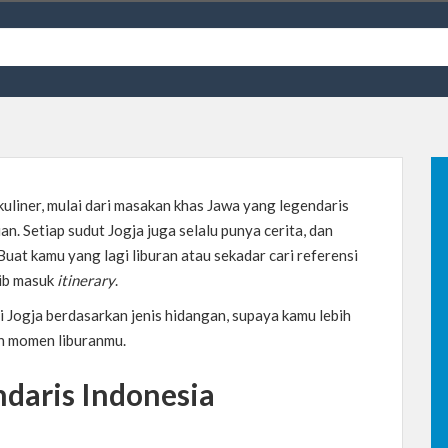
kuliner, mulai dari masakan khas Jawa yang legendaris
. Setiap sudut Jogja juga selalu punya cerita, dan
 Buat kamu yang lagi liburan atau sekadar cari referensi
jib masuk
itinerary
.
i Jogja berdasarkan jenis hidangan, supaya kamu lebih
n momen liburanmu.
daris Indonesia