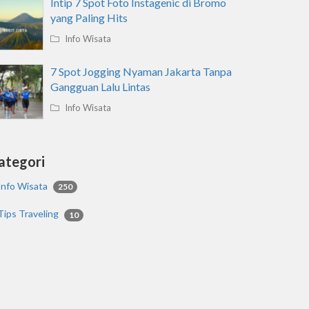
Intip 7 Spot Foto Instagenic di Bromo
yang Paling Hits
Info Wisata
7 Spot Jogging Nyaman Jakarta Tanpa
Gangguan Lalu Lintas
Info Wisata
ategori
Info Wisata
250
Tips Traveling
10