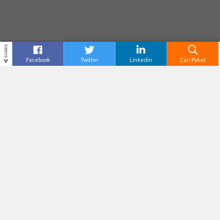
SHARE
Facebook
Twitter
Linkedin
Cari Paket
AIR TERJUN MADAKARIPURA
Destinasi
Bromo
Tiket Masuk
Rp50,000
Adventure Level