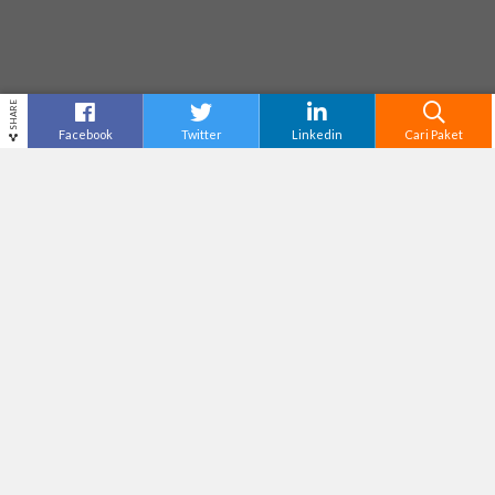
SHARE
Facebook
Twitter
Linkedin
Cari Paket
ALUN ALUN MALANG
Destinasi
Malang
Tiket Masuk
Rp5,000
Adventure Level