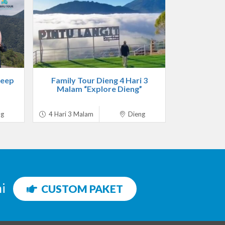
Jeep
Family Tour Dieng 4 Hari 3
Malam “Explore Dieng”
ng
4 Hari 3 Malam
Dieng
ni
CUSTOM PAKET