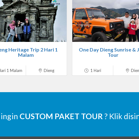
eng Heritage Trip 2 Hari 1
One Day Dieng Sunrise & 
Malam
Tour
ari 1 Malam
Dieng
1 Hari
Die
 ingin
CUSTOM PAKET TOUR
? Klik disi