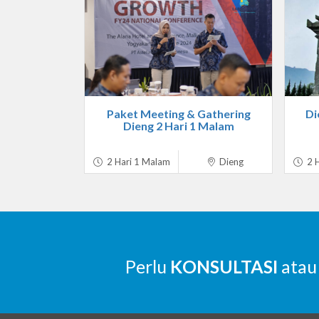
Paket Meeting & Gathering
Di
Dieng 2 Hari 1 Malam
2 Hari 1 Malam
Dieng
2 H
Perlu
KONSULTASI
atau