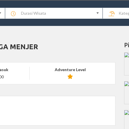
Durasi Wisata
Kateg
P
GA MENJER
asuk
Adventure Level
00