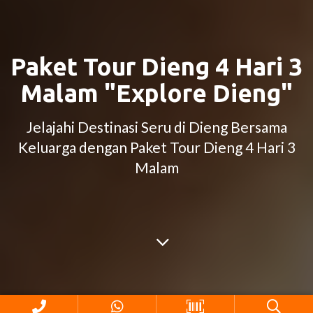
Paket Tour Dieng 4 Hari 3
Malam "Explore Dieng"
Jelajahi Destinasi Seru di Dieng Bersama
Keluarga dengan Paket Tour Dieng 4 Hari 3
Malam