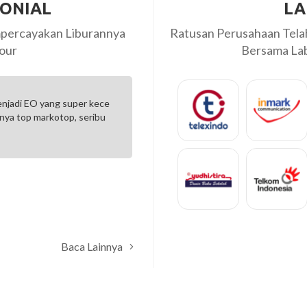
MONIAL
LA
percayakan Liburannya
Ratusan Perusahaan Tel
our
Bersama Labi
3M. Mau request apa aja
Sangat baik untuk pelayanan n
nyenangkan.
games
Vicky Hanggara
PT.Panca Maju Jaya Pr
Baca Lainnya