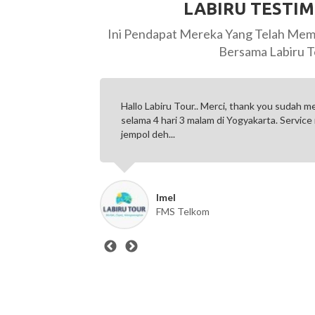
LABIRU TESTI
Ini Pendapat Mereka Yang Telah Mem
Bersama Labiru T
ng super kece
Pertama kali menggunakan Labiru ke Bali 4H
otop, seribu
bisa, guidenya ramah, selama perjalanan me
Pokonyaaaaaaa happy dengan Labiru....
Riska
PT Ferbe Berkat Teknologi