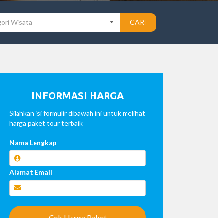
ori Wisata
CARI
INFORMASI HARGA
Silahkan isi formulir dibawah ini untuk melihat
harga paket tour terbaik
Nama Lengkap
Alamat Email
Cek Harga Paket