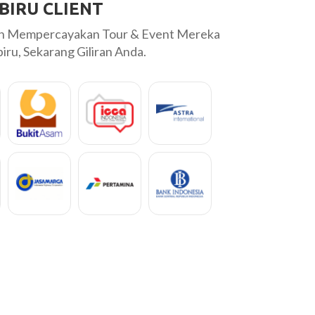
BIRU CLIENT
ah Mempercayakan Tour & Event Mereka
ru, Sekarang Giliran Anda.
ya Yg kurang cuma waktu untuk bermain
Alhamdulillah, ter
menyenangkan, p
Wanti Yu
ima
Personal