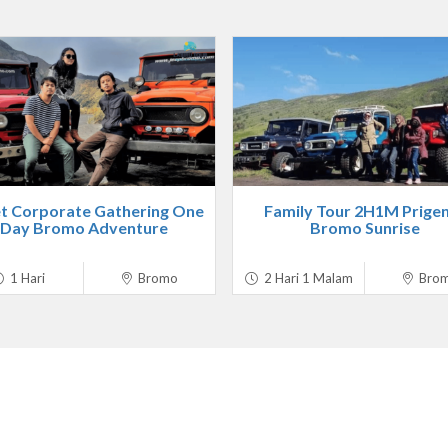
t Corporate Gathering One
Family Tour 2H1M Prige
Day Bromo Adventure
Bromo Sunrise
1 Hari
Bromo
2 Hari 1 Malam
Bro