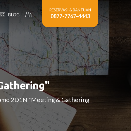
RESERVASI & BANTUAN
BLOG
0877-7767-4443
Gathering"
Bromo 2D1N "Meeting & Gathering"