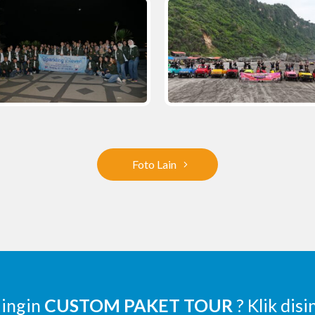
Foto Lain
 ingin
CUSTOM PAKET TOUR
? Klik disi