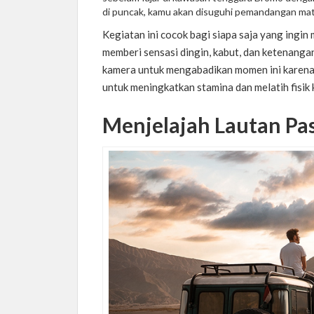
di puncak, kamu akan disuguhi pemandangan mata
Kegiatan ini cocok bagi siapa saja yang ingin
memberi sensasi dingin, kabut, dan ketenang
kamera untuk mengabadikan momen ini karena 
untuk meningkatkan stamina dan melatih fisik
Menjelajah Lautan Pas