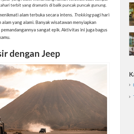
hari terbit yang dramatis di balik puncak puncak gunung.
 menikmati alam terbuka secara intens.
Trekking
pagi hari
an alam yang alami. Banyak wisatawan menyiapkan
pemandangannya sangat epik. Aktivitas ini juga bagus
 kamu.
ir dengan Jeep
K