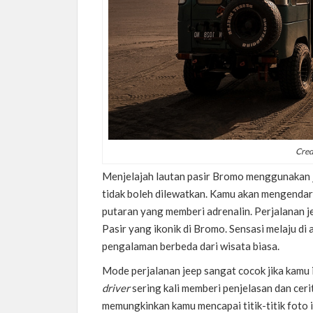
Cred
Menjelajah lautan pasir Bromo menggunakan 
tidak boleh dilewatkan. Kamu akan mengendar
putaran yang memberi adrenalin. Perjalanan j
Pasir yang ikonik di Bromo. Sensasi melaju di
pengalaman berbeda dari wisata biasa.
Mode perjalanan jeep sangat cocok jika kamu in
driver
sering kali memberi penjelasan dan cer
memungkinkan kamu mencapai titik-titik foto i