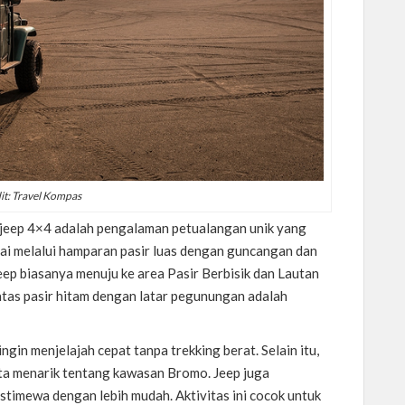
it: Travel Kompas
jeep 4×4 adalah pengalaman petualangan unik yang
ai melalui hamparan pasir luas dengan guncangan dan
eep biasanya menuju ke area Pasir Berbisik dan Lautan
 atas pasir hitam dengan latar pegunungan adalah
gin menjelajah cepat tanpa trekking berat. Selain itu,
ita menarik tentang kawasan Bromo. Jeep juga
stimewa dengan lebih mudah. Aktivitas ini cocok untuk