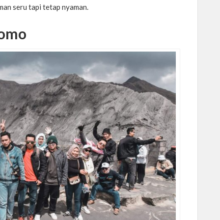
an seru tapi tetap nyaman.
romo