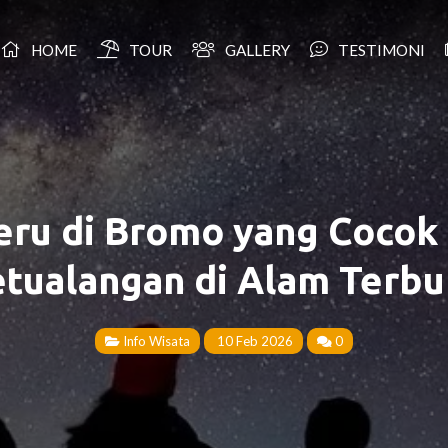
HOME
TOUR
GALLERY
TESTIMONI
Seru di Bromo yang Cocok
tualangan di Alam Terb
Info Wisata
10 Feb 2026
0