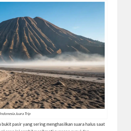
 Indonesia Juara Trip
n bukit pasir yang sering menghasilkan suara halus saat