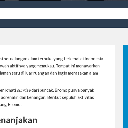
i petualangan alam terbuka yang terkenal di Indonesia
kawah aktifnya yang memukau. Tempat ini menawarkan
aman seru di luar ruangan dan ingin merasakan alam
menikmati
sunrise
dari puncak, Bromo punya banyak
drenalin dan kenangan. Berikut sepuluh aktivitas
nung Bromo.
enanjakan