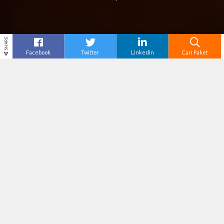
SHARE
Facebook
Twitter
Linkedin
Cari Paket
Cari
Tour Malang
– Malang tidak hanya terkenal
dengan wisata alam dan udara sejuknya, tetapi
juga memiliki banyak kuliner khas yang
menggugah selera. Kota ini menawarkan
berbagai makanan legendaris dengan cita rasa