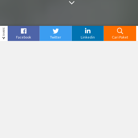
SHARE
Facebook
Twitter
Linkedin
Cari Paket
Cari
Tour Malang
– Malang tidak hanya terkenal
dengan udara sejuk dan wisata alamnya yang
indah, tetapi juga memiliki banyak destinasi
ekstrem yang cocok untuk pencinta petualangan.
Kota ini menawarkan berbagai aktivitas seru