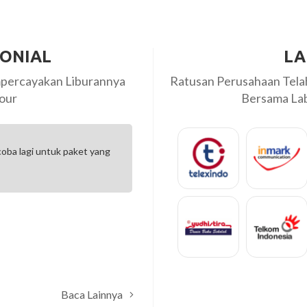
MONIAL
LA
percayakan Liburannya
Ratusan Perusahaan Tel
our
Bersama Labi
hank you labiru. Puas bgt pake labiru travel.. jalan-jalan ke jogja semua
erpenuhi, drivernya ramah, makanan enak2.. top bgt deh labiru. ga
abar buat...
Anita arifin
Baca Lainnya