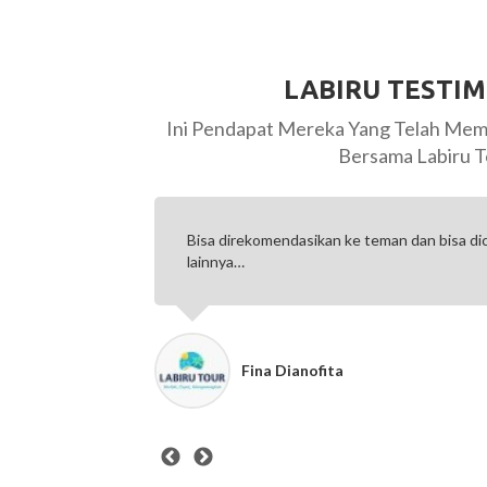
LABIRU TESTI
Ini Pendapat Mereka Yang Telah Mem
Bersama Labiru T
ndasikan ke teman dan bisa dicoba lagi untuk paket yang
T
t
s
Dianofita