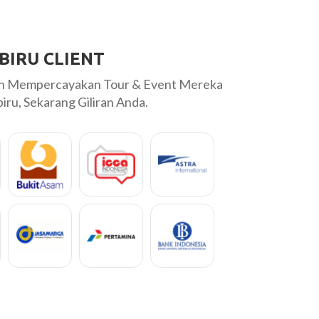
BIRU CLIENT
ah Mempercayakan Tour & Event Mereka
ru, Sekarang Giliran Anda.
Terimakasiiih untuk all crew labiru tourr. Layanannya sangat b
Sukses teruss yaa!! Semoga bisa jalan2 lagi terus pake Labir
hihihiii
Jihan
DEENAY