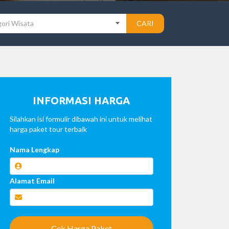
ori Wisata
CARI
INFORMASI HARGA
Silahkan isi formulir dibawah ini untuk melihat
harga paket tour terbaik
Nama Lengkap
Alamat Email
Cek Harga Paket