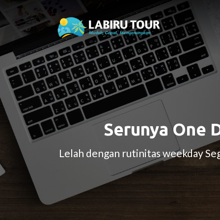
Serunya One 
Lelah dengan rutinitas weekday Se