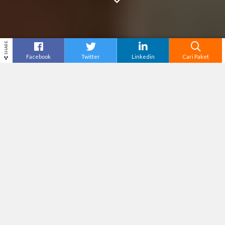
SHARE
Facebook
Twitter
Linkedin
Cari Paket
Cari
Tour Jakarta
–
Jakarta merupakan ibu kota
Indonesia yang mempunyai penduduk yang
berlatar belakang berbeda, memiliki kekayaan
kuliner yang beraneka ragam. Dan kota ini
terkenal akan tempat makan yang sudah